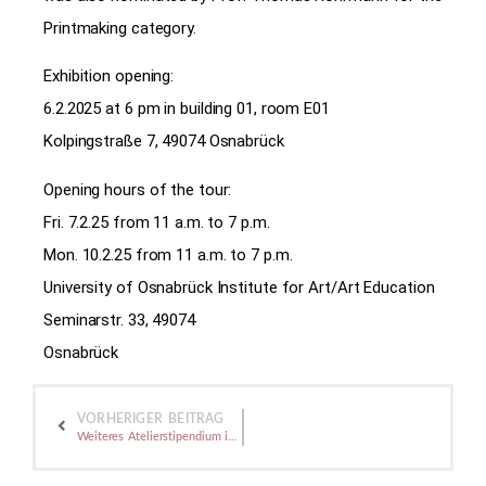
Printmaking category.
Exhibition opening:
6.2.2025 at 6 pm in building 01, room E01
Kolpingstraße 7, 49074 Osnabrück
Opening hours of the tour:
Fri. 7.2.25 from 11 a.m. to 7 p.m.
Mon. 10.2.25 from 11 a.m. to 7 p.m.
University of Osnabrück Institute for Art/Art Education
Seminarstr. 33, 49074
Osnabrück
VORHERIGER BEITRAG
Weiteres Atelierstipendium in »DaunTown«​