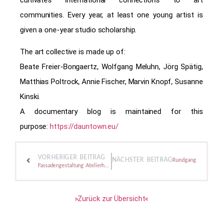
cultivates international connections to art
communities. Every year, at least one young artist is
given a one-year studio scholarship.
The art collective is made up of:
Beate Freier-Bongaertz, Wolfgang Meluhn, Jörg Spätig,
Matthias Poltrock, Annie Fischer, Marvin Knopf, Susanne
Kinski.
A documentary blog is maintained for this
purpose:
https://dauntown.eu/
VORHERIGER BEITRAG
NÄCHSTER BEITRAG
Rundgang 2025: Nomi
Fassadengestaltung Atelierhaus im Schinkel
»Zurück zur Übersicht«