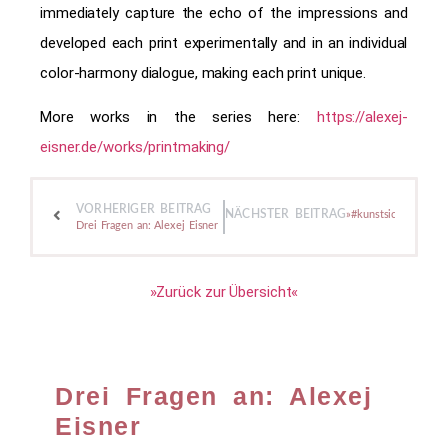
immediately capture the echo of the impressions and
developed each print experimentally and in an individual
color-harmony dialogue, making each print unique.
More works in the series here:
https://alexej-
eisner.de/works/printmaking/
VORHERIGER BEITRAG
NÄCHSTER BEITRAG
»#kunstsichtbar« Kun
Drei Fragen an: Alexej Eisner
»Zurück zur Übersicht«
Drei Fragen an: Alexej
Eisner